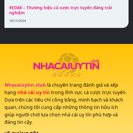
RED88 – Thương hiệu cá cược trực tuyến đáng trải
nghiệm
18/11/2024
Nhacaiuytin.club
là chuyên trang đánh giá và xếp
hạng
nhà cái uy tín
trong lĩnh vực cá cược trực tuyến.
Dựa trên các tiêu chí công bằng, minh bạch và khách
quan, chúng tôi cung cấp những thông tin hữu ích
giúp người chơi lựa chọn nhà cái uy tín phù hợp và
đáng tin cậy.