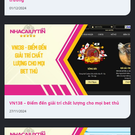
01/12/2024
VN138 – Điểm đến giải trí chất lượng cho mọi bet thủ
27/11/2024