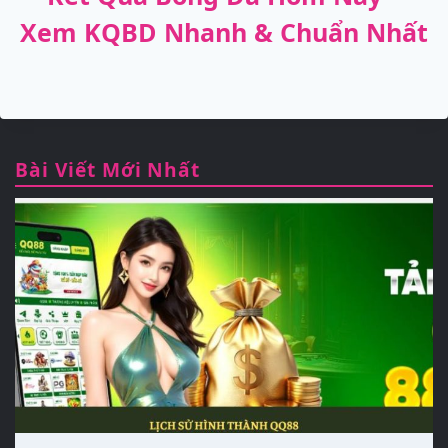
Xem KQBD Nhanh & Chuẩn Nhất
Bài Viết Mới Nhất