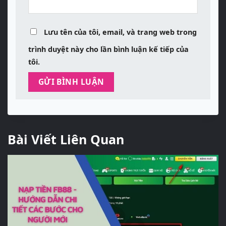
Lưu tên của tôi, email, và trang web trong
trình duyệt này cho lần bình luận kế tiếp của
tôi.
Bài Viết Liên Quan