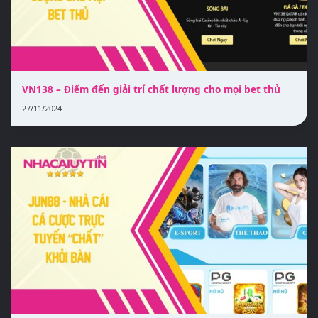
VN138 – Điểm đến giải trí chất lượng cho mọi bet thủ
27/11/2024