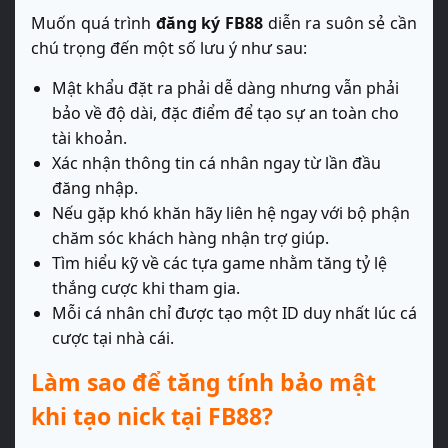
Muốn quá trình
đăng ký FB88
diễn ra suôn sẻ cần
chú trọng đến một số lưu ý như sau:
Mật khẩu đặt ra phải dễ dàng nhưng vẫn phải
bảo về độ dài, đặc điểm để tạo sự an toàn cho
tài khoản.
Xác nhận thông tin cá nhân ngay từ lần đầu
đăng nhập.
Nếu gặp khó khăn hãy liên hệ ngay với bộ phận
chăm sóc khách hàng nhận trợ giúp.
Tìm hiểu kỹ về các tựa game nhằm tăng tỷ lệ
thắng cược khi tham gia.
Mỗi cá nhân chỉ được tạo một ID duy nhất lúc cá
cược tại nhà cái.
Làm sao để tăng tính bảo mật
khi tạo nick tại FB88?