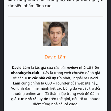
các siêu phẩm đỉnh cao.
David Lâm
David Lâm
là tác giả của các bài
review nhà cái
trên
nhacaiuytin.club
– Đây là trang web chuyên đánh giá
về các
TOP các nhà cái uy tín
nhất, ngoài ra
David
Lâm
cũng chính là CEO – Founder của website này.
Với tính đam mê mãnh liệt vào bóng đá và các trò đổi
thưởng online anh đã thành lập trang web để đánh
giá
TOP nhà cái uy tín
trên thế giới, nêu rõ ưu nhược
điểm từng nhà cái cá cược.