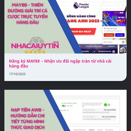
Đăng ký MAY88 – Nhận ưu đãi ngập tràn từ nhà cái
hàng đầu
17/10/2023