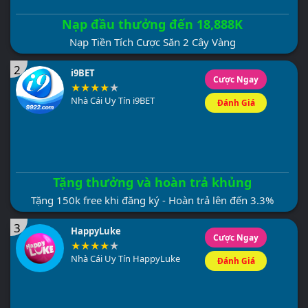
Nạp đầu thưởng đến 18,888K
Nạp Tiền Tích Cược Săn 2 Cây Vàng
2
i9BET
Cược Ngay
Nhà Cái Uy Tín i9BET
Đánh Giá
Tặng thưởng và hoàn trả khủng
Tặng 150k free khi đăng ký - Hoàn trả lên đến 3.3%
3
HappyLuke
Cược Ngay
Nhà Cái Uy Tín HappyLuke
Đánh Giá