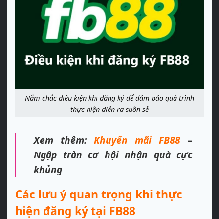
Nắm chắc điều kiện khi đăng ký để đảm bảo quá trình
thực hiện diễn ra suôn sẻ
Xem thêm:
Khuyến mãi FB88
–
Ngập tràn cơ hội nhận quà cực
khủng
Các lưu ý quan trọng khi thực
hiện đăng ký tại FB88