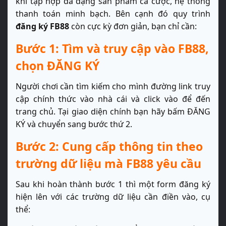
khi tập hợp đa dạng sản phẩm cá cược, hệ thống
thanh toán minh bạch. Bên cạnh đó quy trình
đăng ký FB88
còn cực kỳ đơn giản, bạn chỉ cần:
Bước 1: Tìm và truy cập vào FB88,
chọn ĐĂNG KÝ
Người chơi cần tìm kiếm cho mình đường link truy
cập chính thức vào nhà cái và click vào để đến
trang chủ. Tại giao diện chính bạn hãy bấm ĐĂNG
KÝ và chuyển sang bước thứ 2.
Bước 2: Cung cấp thông tin theo
trường dữ liệu mà FB88 yêu cầu
Sau khi hoàn thành bước 1 thì một form đăng ký
hiện lên với các trường dữ liệu cần điền vào, cụ
thể: