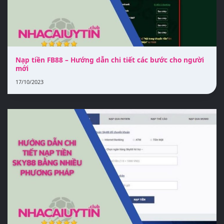
Nạp tiền FB88 – Hướng dẫn chi tiết các bước cho người
mới
17/10/2023