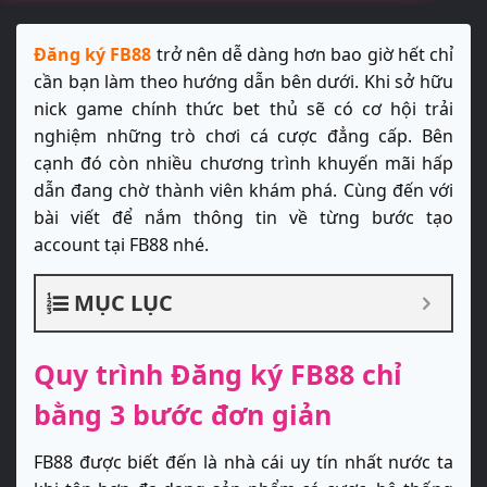
Đăng ký FB88
trở nên dễ dàng hơn bao giờ hết chỉ
cần bạn làm theo hướng dẫn bên dưới. Khi sở hữu
nick game chính thức bet thủ sẽ có cơ hội trải
nghiệm những trò chơi cá cược đẳng cấp. Bên
cạnh đó còn nhiều chương trình khuyến mãi hấp
dẫn đang chờ thành viên khám phá. Cùng đến với
bài viết để nắm thông tin về từng bước tạo
account tại FB88 nhé.
MỤC LỤC
Quy trình Đăng ký FB88 chỉ
bằng 3 bước đơn giản
FB88 được biết đến là nhà cái uy tín nhất nước ta