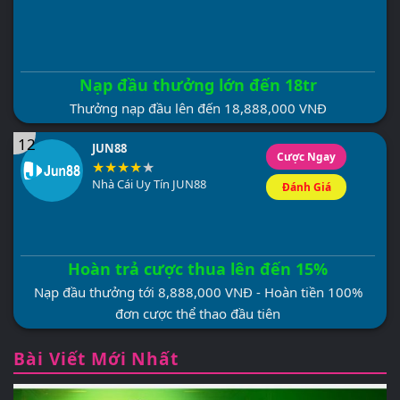
Nạp đầu thưởng lớn đến 18tr
Thưởng nạp đầu lên đến 18,888,000 VNĐ
12
JUN88
Cược Ngay
Nhà Cái Uy Tín JUN88
Đánh Giá
Hoàn trả cược thua lên đến 15%
Nạp đầu thưởng tới 8,888,000 VNĐ - Hoàn tiền 100%
đơn cược thể thao đầu tiên
Bài Viết Mới Nhất